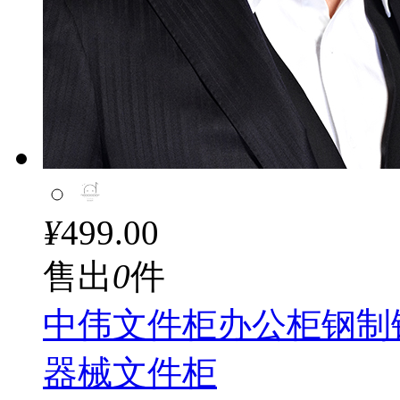
¥
499.00
售出
0
件
中伟文件柜办公柜钢制
器械文件柜