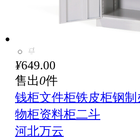
¥
649.00
售出
0
件
钱柜文件柜铁皮柜钢制
物柜资料柜二斗
河北万云