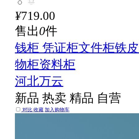
¥
719.00
售出
0
件
钱柜 凭证柜文件柜铁
物柜资料柜
河北万云
新品
热卖
精品
自营
对比
收藏
加入购物车