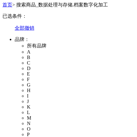
首页
>
搜索商品_数据处理与存储.档案数字化加工
已选条件：
全部撤销
品牌：
所有品牌
A
B
C
D
E
F
G
H
I
J
K
L
M
N
O
P