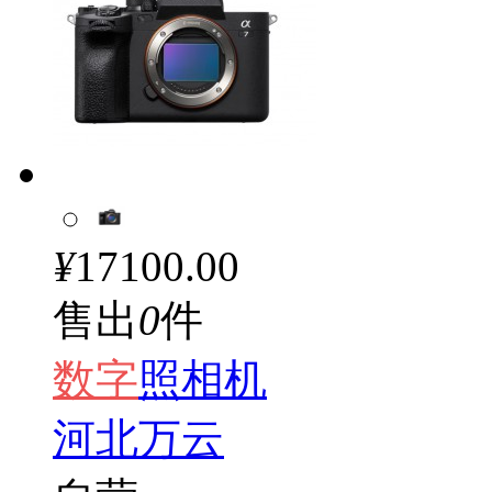
¥
17100.00
售出
0
件
数字
照相机
河北万云