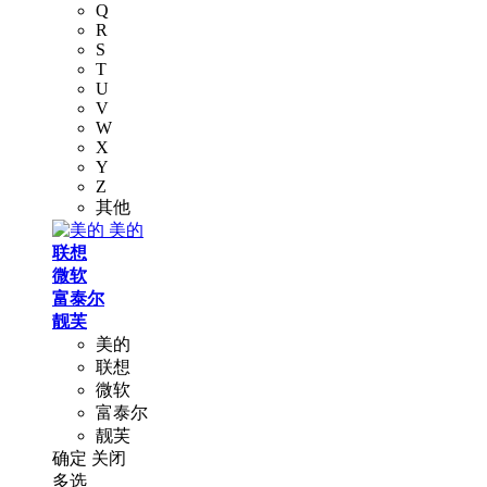
Q
R
S
T
U
V
W
X
Y
Z
其他
美的
联想
微软
富泰尔
靓芙
美的
联想
微软
富泰尔
靓芙
确定
关闭
多选