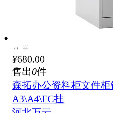
¥
680.00
售出
0
件
森拓办公资料柜文件柜铁
A3\A4\FC挂
河北万云