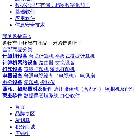
数据处理与存储，档案数字化加工
基础软件
应用软件
信息安全技术
我的购物车
0
购物车中还没有商品，赶紧选购吧！
全部商品分类
计算机设备
台式计算机
平板式微型计算机
计算机网络设备
路由器
交换设备
打印设备
喷墨打印机
激光打印机
电器设备
普通电视设备（电视机）
电风扇
办公设备
复印机
投影仪
照相、摄影器材及配件
通用摄像机（含配件）
照相机及配件
商业软件
数据库管理系统
办公软件
首页
品牌专区
聚划算
积分商城
店铺街