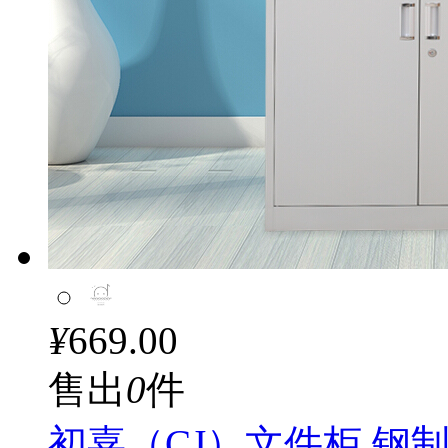
¥
669.00
售出
0
件
初嘉（CJ）文件柜 钢