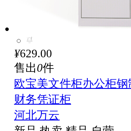
¥
629.00
售出
0
件
欧宝美文件柜办公柜钢
财务凭证柜
河北万云
新品
热卖
精品
自营