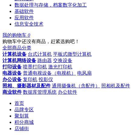
数据处理与存储，档案数字化加工
基础软件
应用软件
信息安全技术
我的购物车
0
购物车中还没有商品，赶紧选购吧！
全部商品分类
计算机设备
台式计算机
平板式微型计算机
计算机网络设备
路由器
交换设备
打印设备
喷墨打印机
激光打印机
电器设备
普通电视设备（电视机）
电风扇
办公设备
复印机
投影仪
照相、摄影器材及配件
通用摄像机（含配件）
照相机及配件
商业软件
数据库管理系统
办公软件
首页
品牌专区
聚划算
积分商城
店铺街