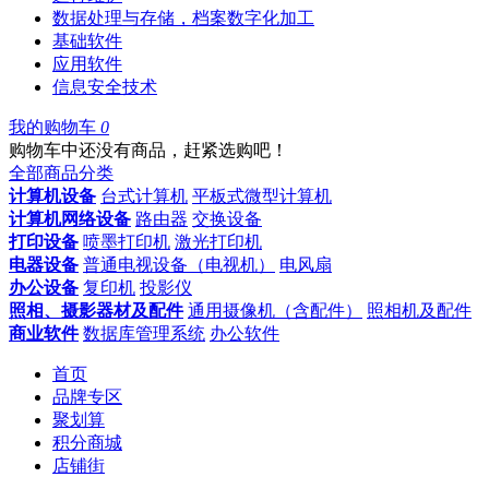
数据处理与存储，档案数字化加工
基础软件
应用软件
信息安全技术
我的购物车
0
购物车中还没有商品，赶紧选购吧！
全部商品分类
计算机设备
台式计算机
平板式微型计算机
计算机网络设备
路由器
交换设备
打印设备
喷墨打印机
激光打印机
电器设备
普通电视设备（电视机）
电风扇
办公设备
复印机
投影仪
照相、摄影器材及配件
通用摄像机（含配件）
照相机及配件
商业软件
数据库管理系统
办公软件
首页
品牌专区
聚划算
积分商城
店铺街